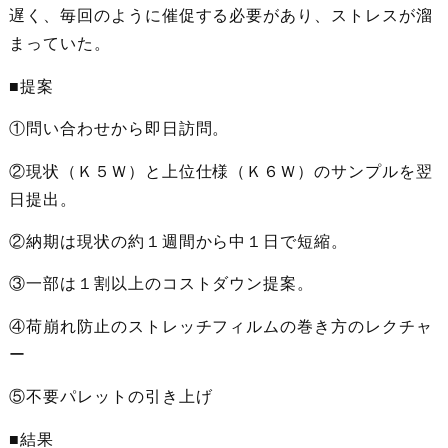
遅く、毎回のように催促する必要があり、ストレスが溜
まっていた。
■提案
①問い合わせから即日訪問。
②現状（Ｋ５Ｗ）と上位仕様（Ｋ６Ｗ）のサンプルを翌
日提出。
②納期は現状の約１週間から中１日で短縮。
③一部は１割以上のコストダウン提案。
④荷崩れ防止のストレッチフィルムの巻き方のレクチャ
ー
⑤不要パレットの引き上げ
■結果