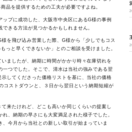
い商品を提供するための工夫が必要ですよね。
2
アップに成功した、大阪市中央区にあるG様の事例
践できる方法が見つかるかもしれません。
G様を飛び込み営業した際、G様から「少しでもコス
2
めもっと早くできないか」とのご相談を受けました。
ていましたが、納期に時間がかかり時々在庫切れを
の一つでした。そこで、清水は当社の強みである翌
提示してくださった価格リストを基に、当社の価格
％のコストダウンと、３日から翌日という納期短縮が
きて来たけれど、どこも高いか同じくらいの提案し
かれ、納期の早さにも大変満足された様子でした。
き、今月から当社との新しい取引が始まっていま