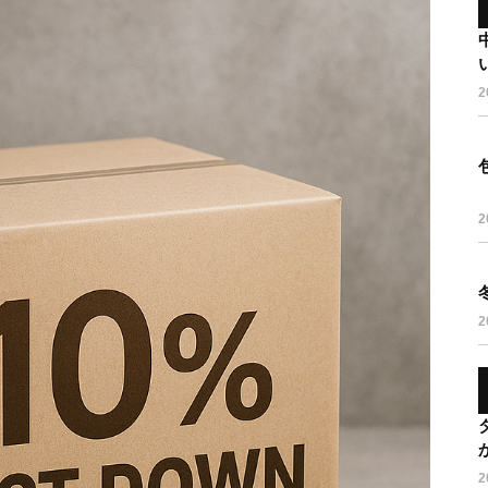
2
2
2
2