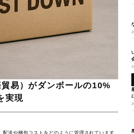
貿易）がダンボールの10%
を実現
2
、配送や梱包コストをどのように管理されています